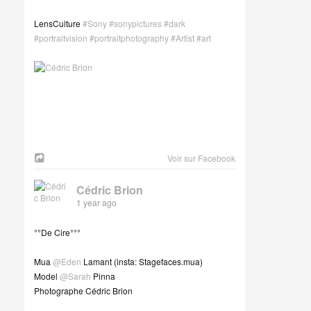
LensCulture
#Sony
#sonypictures
#dark
#portraitvision
#portraitphotography
#Artist
#art
Voir sur Facebook
Cédric Brion
1 year ago
°°De Cire°°°
Mua
@Eden
Lamant (insta: Stagefaces.mua)
Model
@Sarah
Pinna
Photographe Cédric Brion