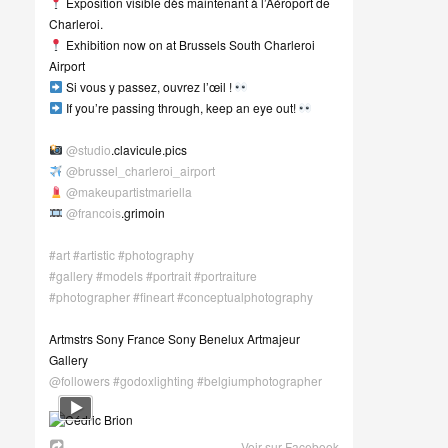
Exposition visible dès maintenant à l’Aéroport de
Charleroi.
Exhibition now on at Brussels South Charleroi
Airport
Si vous y passez, ouvrez l’œil !
If you’re passing through, keep an eye out!
@studio
.clavicule.pics
@brussel_charleroi_airport
@makeupartistmariella
@francois
.grimoin
#art
#artistic
#photography
#gallery
#models
#portrait
#portraiture
#photographer
#fineart
#conceptualphotography
Artmstrs Sony France Sony Benelux Artmajeur
Gallery
@followers
#godoxlighting
#belgiumphotographer
Voir sur Facebook