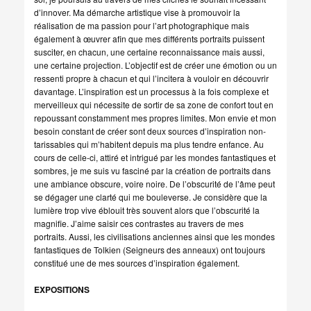
d’innover. Ma démarche artistique vise à promouvoir la
réalisation de ma passion pour l’art photographique mais
également à œuvrer afin que mes différents portraits puissent
susciter, en chacun, une certaine reconnaissance mais aussi,
une certaine projection. L’objectif est de créer une émotion ou un
ressenti propre à chacun et qui l’incitera à vouloir en découvrir
davantage. L’inspiration est un processus à la fois complexe et
merveilleux qui nécessite de sortir de sa zone de confort tout en
repoussant constamment mes propres limites. Mon envie et mon
besoin constant de créer sont deux sources d’inspiration non-
tarissables qui m’habitent depuis ma plus tendre enfance. Au
cours de celle-ci, attiré et intrigué par les mondes fantastiques et
sombres, je me suis vu fasciné par la création de portraits dans
une ambiance obscure, voire noire. De l’obscurité de l’âme peut
se dégager une clarté qui me bouleverse. Je considère que la
lumière trop vive éblouit très souvent alors que l’obscurité la
magnifie. J’aime saisir ces contrastes au travers de mes
portraits. Aussi, les civilisations anciennes ainsi que les mondes
fantastiques de Tolkien (Seigneurs des anneaux) ont toujours
constitué une de mes sources d’inspiration également.
EXPOSITIONS