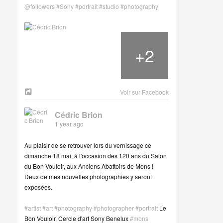
@followers
#Sony
#portrait
#studio
#photography
+
2
Voir sur Facebook
Cédric Brion
1 year ago
Au plaisir de se retrouver lors du vernissage ce
dimanche 18 mai, à l'occasion des 120 ans du Salon
du Bon Vouloir, aux Anciens Abattoirs de Mons !
Deux de mes nouvelles photographies y seront
exposées.
#artist
#art
#photography
#photographer
#portrait
Le
Bon Vouloir. Cercle d'art Sony Benelux
#mons