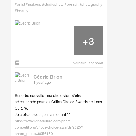
#artist
#makeup
#studiophoto
#portrait
#photography
#beauty
+
3
Voir sur Facebook
Cédric Brion
1 year ago
Superbe nouvelle!! ma photo vient d'etre
sélectionnée pour les Critics Choice Awards de Lens
Culture,
Je croise les doigts maintenant ^^
https://www.lensculture.com/photo-
competitions/critics-choice-awards/2025?
share_photo=8056150