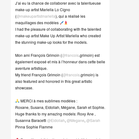
J’ai eu la chance de collaborer avec la talentueuse
make-up artist Mariella Lo Cigno
(
@makeupartistmariella
), qui a réalisé les
maquillages des modèles
I had the pleasure of collaborating with the talented
make-up artist Make Up Artist Mariella who created
the stunning make-up looks for the models.
Mon ami François Grimoin (
@francois
.grimoin) est
également exposé et mis à l’honneur dans cette belle
aventure artistique.
My friend François Grimoin (
@francois
.grimoin) is
also featured and honored in this great artistic
showcase.
MERCI à mes sublimes modèles :
Roxane, Susana, Eidoliah, Mégane, Sarah et Sophie.
Huge thanks to my amazing models: Roxy Ane ,
Susanna Baracetti
@Eidoliah
,
@Megane
,
@Sarah
Pinna Sophie Flamme