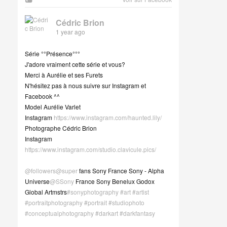
Cédric Brion
1 year ago
Série °°Présence°°°
J'adore vraiment cette série et vous?
Merci à Aurélie et ses Furets
N'hésitez pas à nous suivre sur Instagram et
Facebook ^^
Model Aurélie Varlet
Instagram
https://www.instagram.com/haunted.lily/
Photographe Cédric Brion
Instagram
https://www.instagram.com/studio.clavicule.pics/
@followers
@super
fans Sony France Sony - Alpha
Universe
@SSony
France Sony Benelux Godox
Global Artmstrs
#sonyphotography
#art
#artist
#portraitphotography
#portrait
#studiophoto
#conceptualphotography
#darkart
#darkfantasy