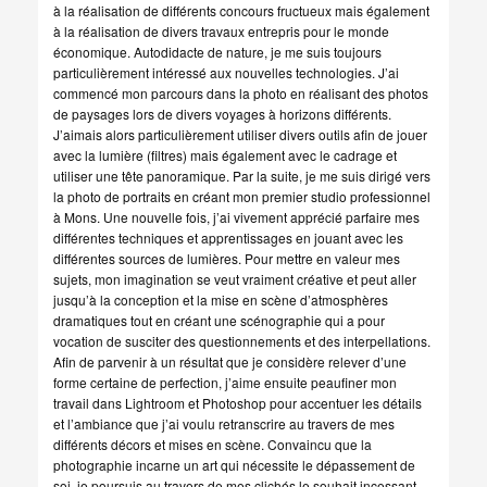
à la réalisation de différents concours fructueux mais également
à la réalisation de divers travaux entrepris pour le monde
économique. Autodidacte de nature, je me suis toujours
particulièrement intéressé aux nouvelles technologies. J’ai
commencé mon parcours dans la photo en réalisant des photos
de paysages lors de divers voyages à horizons différents.
J’aimais alors particulièrement utiliser divers outils afin de jouer
avec la lumière (filtres) mais également avec le cadrage et
utiliser une tête panoramique. Par la suite, je me suis dirigé vers
la photo de portraits en créant mon premier studio professionnel
à Mons. Une nouvelle fois, j’ai vivement apprécié parfaire mes
différentes techniques et apprentissages en jouant avec les
différentes sources de lumières. Pour mettre en valeur mes
sujets, mon imagination se veut vraiment créative et peut aller
jusqu’à la conception et la mise en scène d’atmosphères
dramatiques tout en créant une scénographie qui a pour
vocation de susciter des questionnements et des interpellations.
Afin de parvenir à un résultat que je considère relever d’une
forme certaine de perfection, j’aime ensuite peaufiner mon
travail dans Lightroom et Photoshop pour accentuer les détails
et l’ambiance que j’ai voulu retranscrire au travers de mes
différents décors et mises en scène. Convaincu que la
photographie incarne un art qui nécessite le dépassement de
soi, je poursuis au travers de mes clichés le souhait incessant