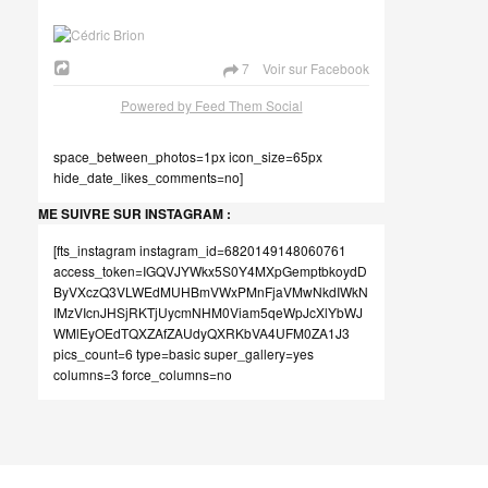
7 Voir sur Facebook
Powered by Feed Them Social
space_between_photos=1px icon_size=65px
hide_date_likes_comments=no]
ME SUIVRE SUR INSTAGRAM :
[fts_instagram instagram_id=6820149148060761
access_token=IGQVJYWkx5S0Y4MXpGemptbkoydD
ByVXczQ3VLWEdMUHBmVWxPMnFjaVMwNkdIWkN
IMzVIcnJHSjRKTjUycmNHM0Viam5qeWpJcXlYbWJ
WMlEyOEdTQXZAfZAUdyQXRKbVA4UFM0ZA1J3
pics_count=6 type=basic super_gallery=yes
columns=3 force_columns=no